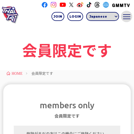
JOIN
LOGIN
会員限定です
会員限定です
HOME
members only
会員限定です
登録がまだの方はこの機会にご登録ください。