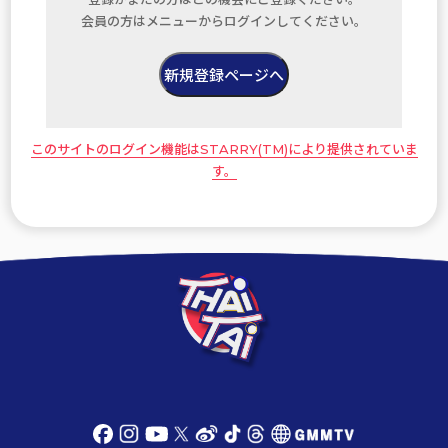
会員の方はメニューからログインしてください。
新規登録ページへ
このサイトのログイン機能はSTARRY(TM)により提供されていま
す。