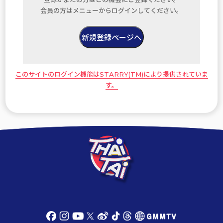
会員の方はメニューからログインしてください。
新規登録ページへ
このサイトのログイン機能はSTARRY(TM)により提供されていま
す。