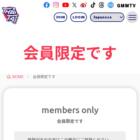
JOIN
LOGIN
会員限定です
会員限定です
HOME
members only
会員限定です
登録がまだの方はこの機会にご登録ください。