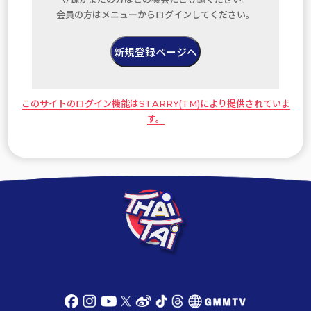
会員の方はメニューからログインしてください。
新規登録ページへ
このサイトのログイン機能はSTARRY(TM)により提供されていま
す。