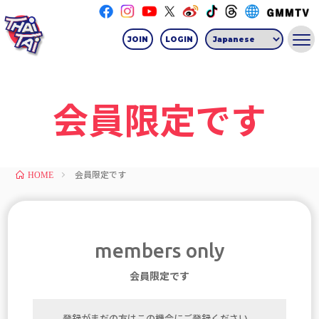
JOIN
LOGIN
会員限定です
会員限定です
HOME
members only
会員限定です
登録がまだの方はこの機会にご登録ください。