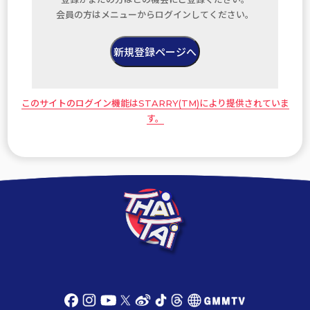
会員の方はメニューからログインしてください。
新規登録ページへ
このサイトのログイン機能はSTARRY(TM)により提供されていま
す。