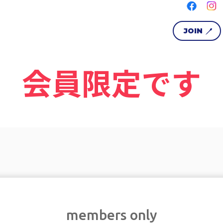
JOIN
会員限定です
members only