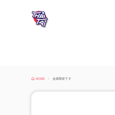
会員限定です
HOME