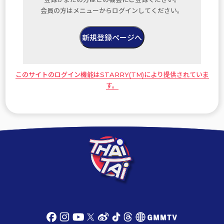
会員の方はメニューからログインしてください。
新規登録ページへ
このサイトのログイン機能はSTARRY(TM)により提供されていま
す。