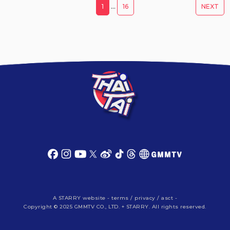
1
…
16
NEXT
A
STARRY
website -
terms
/
privacy
/
asct
-
Copyright © 2025 GMMTV CO., LTD. + STARRY. All rights reserved.