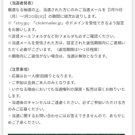
〈当選者発表〉
厳選なる抽選の上、当選された方にのみご当選メールを【1月19日
（月）～1月20日(火)】の期間に順次お送りします。
※「stry.jp」「clickmailer.jp」のドメインを受信できるよう設定
をお願いします。
※迷惑メールフォルダなど別フォルダも必ずご確認ください。
※当選メールを受信された方は、設定された返信期限内にご連絡い
ただく必要がございます。（返信期限は1～2日程度）
※期限内にご返信がない場合は、当選は無効となります。
〈注意事項〉
・応募はお一人様1回限りとなります。
・ご参加は会員ご本人のみとなります。
・いかなる理由においても当選権利の譲渡・転売は固くお断りいた
します。
・当選後のキャンセルはご遠慮ください。必ずご参加いただける方
のみご応募ください。
・当選に関するお問い合わせにはお答えできませんので、あらかじ
めご了承ください。