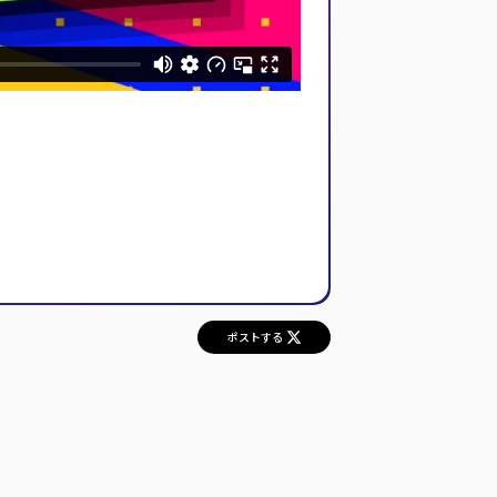
。
ポストする