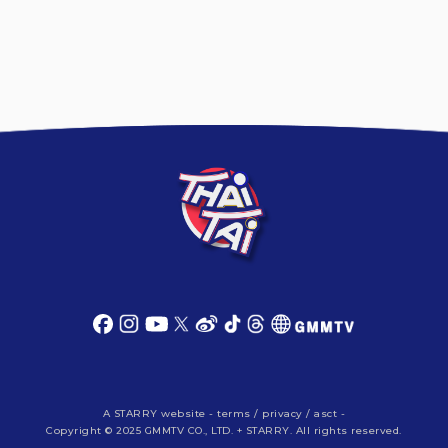
A
STARRY
website -
terms
/
privacy
/
asct
-
Copyright © 2025 GMMTV CO., LTD. + STARRY. All rights reserved.